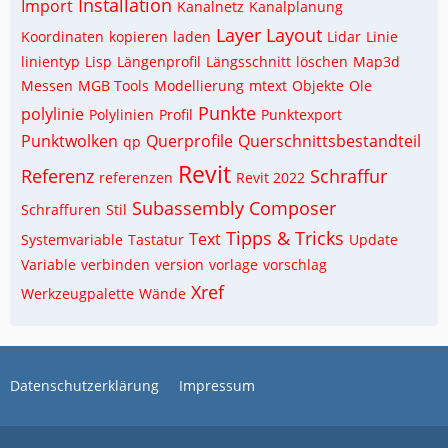
Installation
Import
Kanalnetz
Kanalplanung
Layer
Layout
Koordinaten
kopieren
laden
Lidar
Linie
linientyp
Lisp
Längenprofil
Längsschnitt
löschen
Map3d
Messen
MGB Tools
Modellierung
mtext
Objekte
Ole
Punkte
polylinie
Polylinien
Profil
Punktexport
Punktwolken
Querprofile
Querschnittsbestandteil
qp
Revit
Referenz
Schraffur
referenzen
Revit 2022
Subassembly Composer
Schraffuren
Stil
Tipps & Tricks
Text
Systemvariable
Tastatur
Update
Variable
verbinden
version
vorlage
vorschlag
Xref
Werkzeugpalette
Wände
Datenschutzerklärung
Impressum