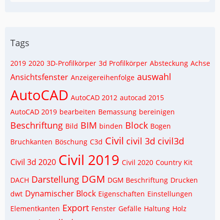
Tags
2019
2020
3D-Profilkörper
3d Profilkörper
Absteckung
Achse
auswahl
Ansichtsfenster
Anzeigereihenfolge
AutoCAD
AutoCAD 2012
autocad 2015
AutoCAD 2019
bearbeiten
Bemassung
bereinigen
Beschriftung
BIM
Block
Bild
binden
Bogen
Civil
civil 3d
civil3d
Bruchkanten
Böschung
C3d
Civil 2019
Civil 3d 2020
Civil 2020
Country Kit
DGM
Darstellung
DACH
DGM Beschriftung
Drucken
Dynamischer Block
dwt
Eigenschaften
Einstellungen
Export
Elementkanten
Fenster
Gefälle
Haltung
Holz